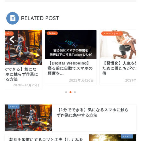
RELATED POST
Tasker
ートホーム
スマートホーム
【Digital Wellbeing】
【習慣化】人生を変
寝る前に自動でスマホの
ために僕たちができ
1分でできる】気にな
輝度を...
備
スマホに触らず作業に
中する方法
2022年3月26日
2021年1
2020年12月23日
【1分でできる】気になるスマホに触ら
ず作業に集中する方法
朝活を習慣にするコツと工夫【しくみを