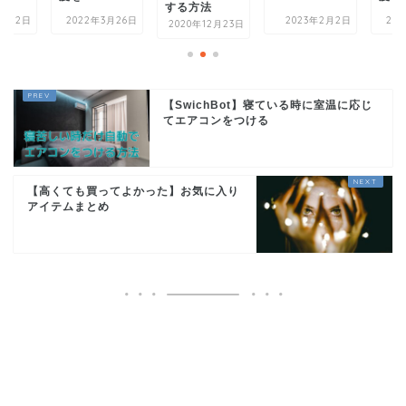
する方法
する
3月26日
2023年2月2日
2022年3月26日
2020年12月23日
202
【SwichBot】寝ている時に室温に応じ
てエアコンをつける
【高くても買ってよかった】お気に入り
アイテムまとめ