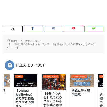
HOME
スマートホーム
【家計簿の自動化】マネーフォワードを使うメリット3選【Excelだと続かな
い・・・】
RELATED POST
Tasker
スマートホーム
スマートホーム
スマー
l
快眠に導く照
【Digital
【1分ででき
【1
ing】
明環境
Wellbeing】
る】気になる
る】
自動
寝る前に自動
スマホに触ら
スマ
の輝
でスマホの輝
ず作業に集中
ず作
度を...