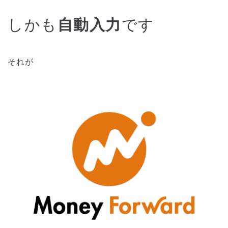
しかも
自動入力
です
それが